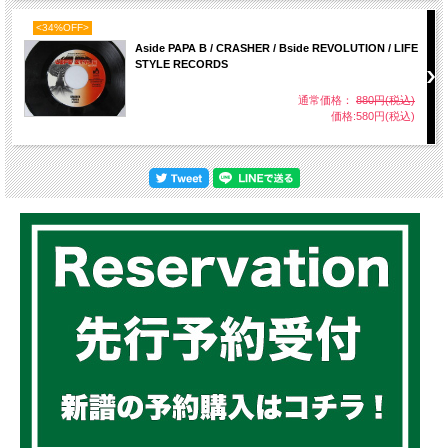
<34%OFF>
Aside PAPA B / CRASHER / Bside REVOLUTION / LIFE
STYLE RECORDS
通常価格：
880円(税込)
価格:580円(税込)