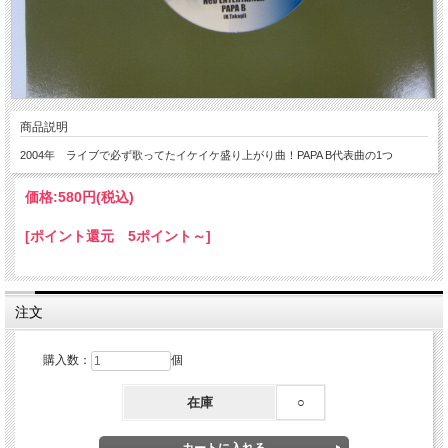
商品説明
2004年 ライブで必ず歌ってたイケイケ盛り上がり曲！PAPA B代表曲の1つ
価格:
580円
(税込)
[ポイント還元 5ポイント～]
注文
購入数：
個
在庫
○