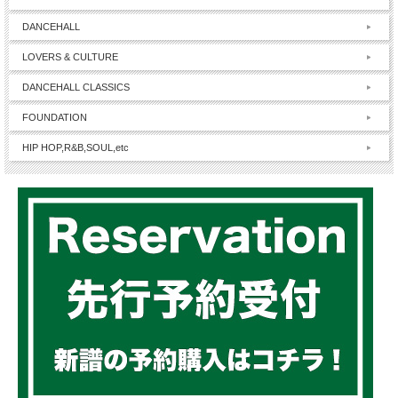
DANCEHALL
LOVERS & CULTURE
DANCEHALL CLASSICS
FOUNDATION
HIP HOP,R&B,SOUL,etc