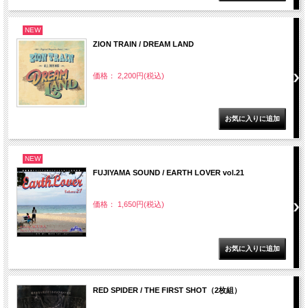
NEW
ZION TRAIN / DREAM LAND
価格： 2,200円(税込)
NEW
FUJIYAMA SOUND / EARTH LOVER vol.21
価格： 1,650円(税込)
RED SPIDER / THE FIRST SHOT（2枚組）