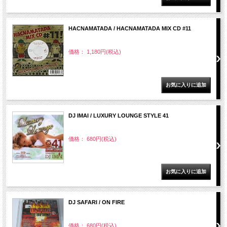
HACNAMATADA / HACNAMATADA MIX CD #11
価格： 1,180円(税込)
DJ IMAI / LUXURY LOUNGE STYLE 41
価格： 680円(税込)
DJ SAFARI / ON FIRE
価格： 680円(税込)