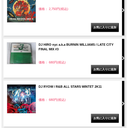
価格： 2,750円(税込)
DJ HIRO nyc a.k.a BURNIN WILLIAMS / LATE CITY
FINAL MIX #3
価格： 680円(税込)
DJ RYOW / R&B ALL STARS WINTET 2K11
価格： 680円(税込)