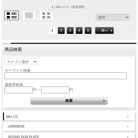
1 / 16ページ
（全315件）
1
2
3
4
5
次へ
商品検索
キーワード検索
価格帯検索
円 ～
円
MIX CD
JAPANESE
SOUND DUB PLATE