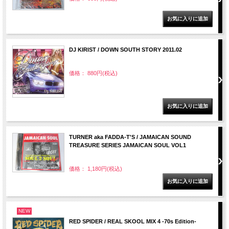
DJ KIRIST / DOWN SOUTH STORY 2011.02
価格： 880円(税込)
TURNER aka FADDA-T'S / JAMAICAN SOUND
TREASURE SERIES JAMAICAN SOUL VOL1
価格： 1,180円(税込)
NEW
RED SPIDER / REAL SKOOL MIX 4 -70s Edition-