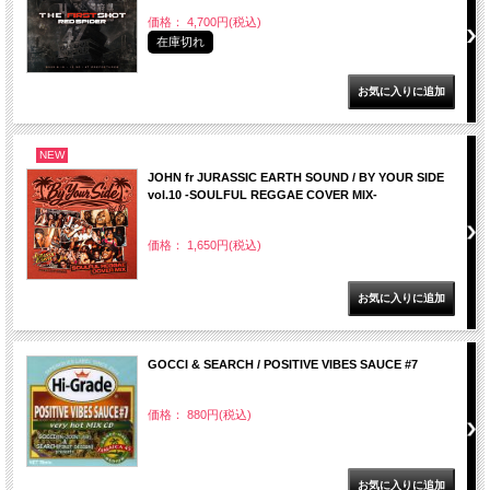
価格： 4,700円(税込)
在庫切れ
NEW
JOHN fr JURASSIC EARTH SOUND / BY YOUR SIDE
vol.10 -SOULFUL REGGAE COVER MIX-
価格： 1,650円(税込)
GOCCI & SEARCH / POSITIVE VIBES SAUCE #7
価格： 880円(税込)