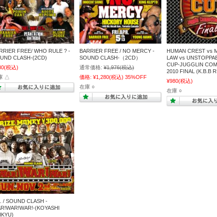
RRIER FREE/ WHO RULE ? -
BARRIER FREE / NO MERCY -
HUMAN CREST vs 
UND CLASH-(2CD)
SOUND CLASH-（2CD）
LAW vs UNSTOPPAB
CUP-JUGGLIN COM
80
(税込)
通常価格:
¥1,976
(税込)
2010 FINAL (K.B.B
庫 △
価格:
¥1,280
(税込)
35%OFF
¥980
(税込)
在庫 ○
在庫 ○
A. / SOUND CLASH -
R!WAR!WAR!-(KOYASHI
IKYU)