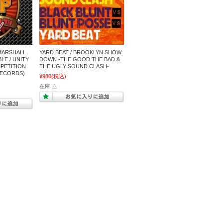
MARSHALL
YARD BEAT / BROOKLYN SHOW
LE / UNITY
DOWN -THE GOOD THE BAD &
PETITION
THE UGLY SOUND CLASH-
 RECORDS)
¥980
(税込)
在庫 △