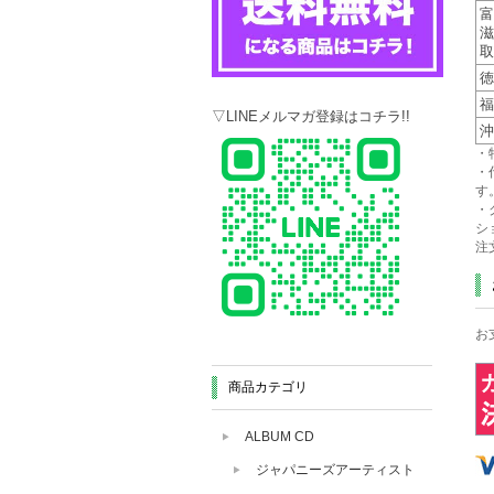
富
滋
取
徳
福
▽LINEメルマガ登録はコチラ!!
沖
・
・
す
・
シ
注
お
商品カテゴリ
ALBUM CD
ジャパニーズアーティスト