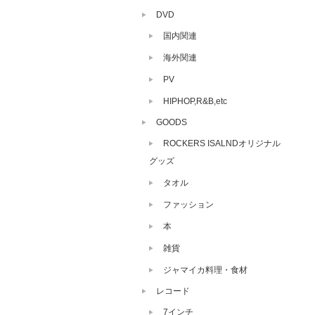
DVD
国内関連
海外関連
PV
HIPHOP,R&B,etc
GOODS
ROCKERS ISALNDオリジナル
グッズ
タオル
ファッション
本
雑貨
ジャマイカ料理・食材
レコード
7インチ