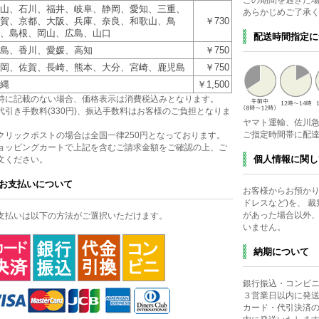
この期間を過ぎた
山、石川、福井、岐阜、静岡、愛知、三重、
あらかじめご了承
賀、京都、大阪、兵庫、奈良、和歌山、鳥
￥730
、島根、岡山、広島、山口
配送時間指定に
島、香川、愛媛、高知
￥750
岡、佐賀、長崎、熊本、大分、宮崎、鹿児島
￥750
縄
￥1,500
特に記載のない場合、価格表示は消費税込みとなります。
代引き手数料(330円)、振込手数料はお客様のご負担となりま
ヤマト運輸、佐川
。
ご指定時間帯に配
クリックポストの場合は全国一律250円となっております。
ョッピングカートで上記を含むご請求金額をご確認の上、ご
個人情報に関し
文ください。
お支払いについて
お客様からお預かり
ドレスなど)を、 
があった場合以外
支払いは以下の方法がご選択いただけます。
いません。
納期について
銀行振込・コンビ
３営業日以内に発
カード・代引決済