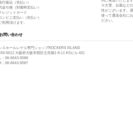
内に発送いたしま
銀行振込（先払い）
※大雪、台風など
代金引換（到着時支払い）
性がございます。
クレジットカード
使って運送会社に
コンビニ支払い（先払い）
ださい。
ご利用頂けます。
お問い合わせ
ンスホールレゲエ専門ショップROCKERS ISLAND
50-0012 大阪府大阪市西区立売堀1-9-11 KSビル 401
L：06-6643-9586
X：06-6643-9587