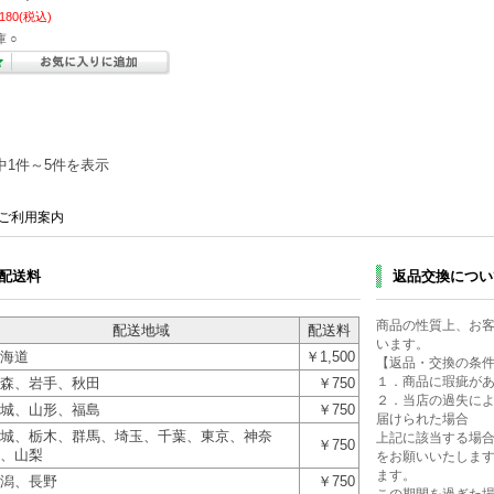
,180
(税込)
 ○
中1件～5件を表示
ご利用案内
配送料
返品交換につい
商品の性質上、お
配送地域
配送料
います。
海道
￥1,500
【返品・交換の条
１．商品に瑕疵が
森、岩手、秋田
￥750
２．当店の過失に
城、山形、福島
￥750
届けられた場合
城、栃木、群馬、埼玉、千葉、東京、神奈
上記に該当する場合
￥750
、山梨
をお願いいたします
ます。
潟、長野
￥750