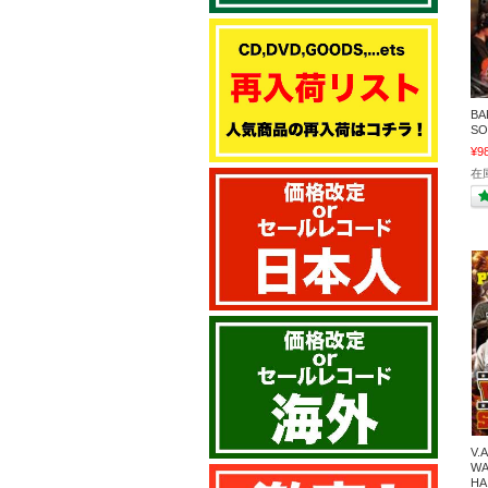
BA
SO
¥9
在
V.
WA
HA