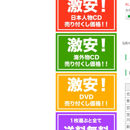
¥1
在庫
5件
北
青
宮
茨
川
新