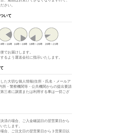
場合、返品はお受けできなくなりますので、
ください。
ついて
急便でお届けします。
達するよう運送会社に指示いたします。
て
した大切な個人情報(住所・氏名・メールア
裁判所・警察機関等・公共機関からの提出要請
、第三者に譲渡または利用する事は一切ござ
ニ決済の場合、ご入金確認日の翌営業日から
送いたします。
の場合、ご注文日の翌営業日から３営業日以