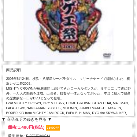
商品説明
2003年8月24日、横浜・八景島シーパラダイス マリーナヤードで開催された、横
浜レゲエ祭2003。
MIGHTY CROWNが毎夏開催し続けてきたローカルダンスが、９年目にして遂に野
外、一万人の動員を達成。出演者、観客が一体となって創った、本当に最大で最高
の歴史的な一日がDVDとなって登場。
Feat.MIGHTY CROWN, DRY & HEAVY, HOME GROWN, GUAN CHAI, MAJIMAN,
PAPA U-Gee, NANJA MAN, YOYO-C, MOOMIN, JUMBO MAATCH, TAKAFIN,
BOXER KID from MIGHTY JAM ROCK, PAPA-B, H-MAN, RYO the SKYWALKER,
PUSHIM, FIRE BALL
▼ 商品説明の続きを見る ▼
価格:
1,480円
(税込)
71%OFF
通常価格:
5,276円(税込)