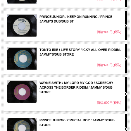
PRINCE JUNIOR / KEEP ON RUNNING / PRINCE
JAMMYS DUB/DUB ST
価格:900円(税込)
TONTO IRIE / LIFE STORY / ICKY ALL OVER RIDDIM /
JAMMY'S/DUB STORE
価格:600円(税込)
WAYNE SMITH / MY LORD MY GOD / SCREECHY
ACROSS THE BORDER RIDDIM / JAMMY'S/DUB
STORE
価格:600円(税込)
PRINCE JUNIOR / CRUCIAL BOY / JAMMY'S/DUB
STORE