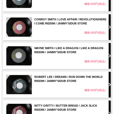
価格:600円(税込)
CONROY SMITH / LOVE AFFAIR / REVOLUTION/HERE
I COME RIDDIM / JAMMY'S/DUB STORE
価格:600円(税込)
WAYNE SMITH / LIKE A DRAGON / LIKE A DRAGON
RIDDIM / JAMMY'S/DUB STORE
価格:600円(税込)
ROBERT LEE / DREAMS / RUN DOWN THE WORLD
RIDDIM / JAMMY'S/DUB STORE
価格:600円(税込)
NITTY GRITTY / BUTTER BREAD / JACK SLICK
RIDDIM / JAMMY'S/DUB STORE