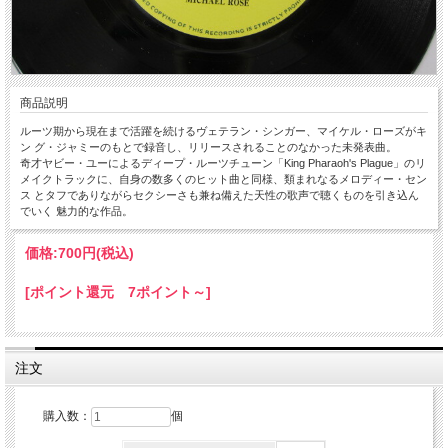
商品説明
ルーツ期から現在まで活躍を続けるヴェテラン・シンガー、マイケル・ローズがキ
ン グ・ジャミーのもとで録音し、リリースされることのなかった未発表曲。
奇才ヤビー・ユーによるディープ・ルーツチューン「King Pharaoh's Plague」のリ
メイクトラックに、自身の数多くのヒット曲と同様、類まれなるメロディー・セン
ス とタフでありながらセクシーさも兼ね備えた天性の歌声で聴くものを引き込ん
でいく 魅力的な作品。
価格:
700円
(税込)
[ポイント還元 7ポイント～]
注文
購入数：
個