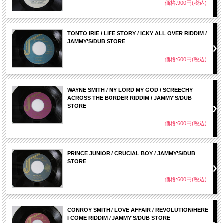
価格:900円(税込)
TONTO IRIE / LIFE STORY / ICKY ALL OVER RIDDIM /
JAMMY'S/DUB STORE
価格:600円(税込)
WAYNE SMITH / MY LORD MY GOD / SCREECHY
ACROSS THE BORDER RIDDIM / JAMMY'S/DUB
STORE
価格:600円(税込)
PRINCE JUNIOR / CRUCIAL BOY / JAMMY'S/DUB
STORE
価格:600円(税込)
CONROY SMITH / LOVE AFFAIR / REVOLUTION/HERE
I COME RIDDIM / JAMMY'S/DUB STORE