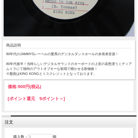
商品説明
80年代のJAMMYSレーベルの驚異のデジタルダンスホールの未発表音源！
80年代後半！当時らしいデジタルサウンドのキーボードの上音の哀愁漂うミディア
ムトラにて独特のアウトオブキーな歌唱で聴かせる歌物曲！
※盤面はKING KONGとミスクレジットとなっております。
価格:
900円
(税込)
[ポイント還元 9ポイント～]
注文
購入数：
個