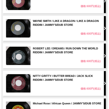
価格:600円(税込)
WAYNE SMITH / LIKE A DRAGON / LIKE A DRAGON
RIDDIM / JAMMY'S/DUB STORE
価格:600円(税込)
ROBERT LEE / DREAMS / RUN DOWN THE WORLD
RIDDIM / JAMMY'S/DUB STORE
価格:600円(税込)
NITTY GRITTY / BUTTER BREAD / JACK SLICK
RIDDIM / JAMMY'S/DUB STORE
価格:600円(税込)
Michael Rose / African Queen / JAMMY'S/DUB STORE