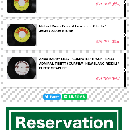
価格:700円(税込)
Michael Rose / Peace & Love in the Ghetto /
JAMMY'S/DUB STORE
価格:700円(税込)
Aside DADDY LILLY / COMPUTER TRACK / Bside
ADMIRAL TIBETT / CURFEW / NEW SLANG RIDDIM /
PHOTOGRAPHER
価格:700円(税込)