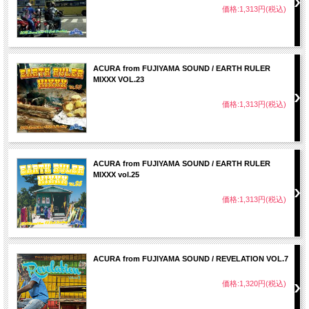
価格:1,313円(税込)
33. Tension - Jah9
34. Wondering - Raging Fyah
☆Prayer Water Riddim
35. Be Yourself - Bugle
36. Another Hit Song - Queen Ifrica
ACURA from FUJIYAMA SOUND / EARTH RULER
37. A Message - Sizzla
MIXXX VOL.23
☆Singles
価格:1,313円(税込)
38. Get Up - Raging Fyah
ACURA from FUJIYAMA SOUND / EARTH RULER
MIXXX vol.25
価格:1,313円(税込)
ACURA from FUJIYAMA SOUND / REVELATION VOL.7
価格:1,320円(税込)