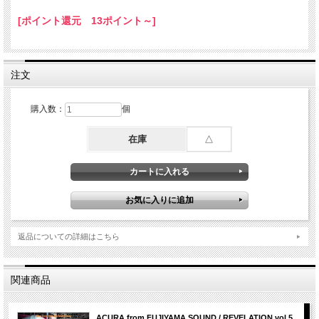
MUSICの持つPOWERを感じ取り、REBEL MUSICが発信するポジティブなメッセ
[ポイント還元 13ポイント～]
ージを直に受け取って欲しい！
これが本来のREGGAE MUSICの有り方だ！
-TRACK LIST-
注文
☆Singles
01. Freedom - Morgan Heritage (Dub)
02. Strolling - Alborosie & Protoje
購入数：
個
☆Lion Paw Riddim
03. Out Deh - Chronixx
在庫
△
04. Stick It Up - Kelissa
05. Cool It - Keznamdi
06. Never Never - Lutan Fyah
☆Mile High Riddim
07. Hungry Days - Bush Man
08. Selah - Morgan Heritage
09. Nice Up Di Scene - Mortimer
返品についての詳細はこちら
☆Singles
10. Carry On - Alborosie & Sandy Smith
11. Zion Youth - Alborosie & Sugus
関連商品
12. Rich - Alborosie
☆Guidance & Protection Riddim
13. Gas Dem - Pressure Busspipe
ACURA from FUJIYAMA SOUND / REVELATION vol.5