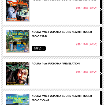
14. Scotch Bonnet - King Mas & Fya Uman
15. Blowing In The Wind - Jesse Royal
価格:1,313円(税込)
16. Real Medz - Mortimer
☆Maad Sick Reggaeville Riddim
17. Modern Man (Dub Mix) - Umberto Echo & Morgan Heritage
18. Ites, Green And Gold - Kelissa
19. Reggae Village - Perfect Giddimani
ACURA from FUJIYAMA SOUND / EARTH RULER
MIXXX vol.29
☆Singles
20. Raggamuffin - Raging Fyah
価格:1,320円(税込)
21. Nail Pon Cross - Damian Jr. Gong Marley
22. Everybody Wants To Be Somebody - Damian Jr. Gong Marley
在庫切れ
23. Humble - Raging Fyah & Jesse Royal
24. Rasta Children - Iba Mahr, Jesse Royal, Chronixx, Keznamdi,
Kabaka Pyramid, Kelissa, Exco Levi, Jahmiel & Rockaz Elements
25. Fire Caan Cool - Kabaka Pyramid & Bassic Devision
ACURA from FUJIYAMA / REVELATION
26. Children Of Selassie-I - Morgan Heritage
27. King Selassie Throne - Chronixx
価格:1,313円(税込)
28. Try Again - Raging Fyah
29. Humble Mi - Jah9
☆Because Riddim
30. Africa - Pressure Busspipe
31. Do Right - Chronixx
ACURA from FUJIYAMA SOUND / EARTH RULER
32. Ever Load - Turbulence
MIXXX VOL.22
☆Singles