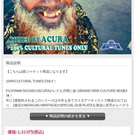
商品説明
【こちらは紙ジャケット商品になります】
100%CULTURAL TUNES ONLY！
FUJIYAMA SOUNDのACURAがレゲエ月間に放つBRAND NEW CULTURE MIX第3
弾！
年に1度制作されるこのシリーズは今作も全てラスタアーティストで構成されてお
り、1曲目のMORGAN HERITAGEのSPECIAL DUB PLATEを筆頭に若手からベテラ
ンアーティスト達の力強い曲を焦りの無い流れの中に溶け込ませているので凄く聞
きやすい1枚に仕上がっている！
▼ 商品説明の続きを見る ▼
特に注目すべきは今年のグラミー賞にノミネートされたRAGING FYAHやALBUM
のリリースが待ち遠しいDAMIAN MARLEYの新譜なども収録されおり、他では聞け
ない曲を楽しみながら発見出来るのもこのMIXのポイント！
価格:
1,313円
(税込)
2月のジャマイカはレゲエ月間という事もあり、このシリーズを通してREGGAE