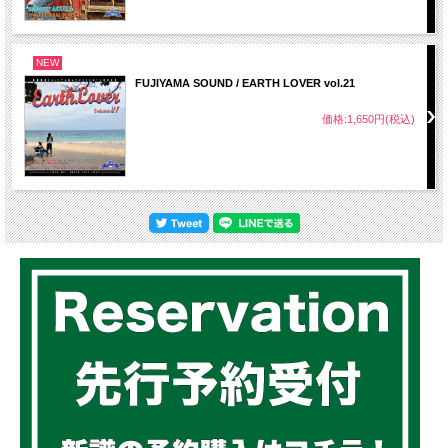
NEW
FUJIYAMA SOUND / EARTH LOVER vol.21
価格:1,650円(税込)