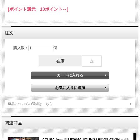
[ポイント還元 13ポイント～]
-TRACK LIST-
▼Singles
01. Life We Live - Jah Cure (Dub)
02. Greedy Babylon - Jesse Royal (Dub)
03. Capture Land - Chronixx
注文
04. Find Dem Flaw - Dre Island
05. Ready Fi Di Road - Kabaka Pyramid
購入数：
個
▼Militancy Riddim
06. The Revival - Kabaka Pyramid
07. Territory - Jah Cure
在庫
△
08. Uptown Downtown - Dre Island
09. Preying On The Weak - Jesse Royal
▼Singles
10. Little Did They Know - Jesse Royal
11. Rock Stone - Stephen Marley ft. Capleton & Sizzla
12. Who Knows - Protoje ft. Chronixx
13. Rasta - Jah Cure
返品についての詳細はこちら
14. Move Up - Dre Island
15. Keep Holding On - Jah 9 (Dub)
16. Where I Come From - Chronixx
17. Quiet Thoughts - Foresta ft. Kabaka Pyramid & Protoje
関連商品
▼Rough Road Riddim
18. Liberal Opposer - Kabaka Pyramid
19. What Is Mine Is Mine - Dre Island
ACURA from FUJIYAMA SOUND / REVELATION vol.5