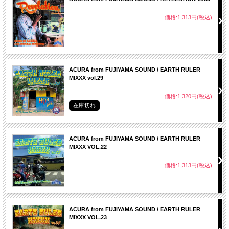
20. Life Over Death - Chronixx
価格:1,313円(税込)
▼Singles
21. Cyaan Do We Nothing - Lutan Fyah ft. Chronixx
22. Bongo Nyah - Stephen Marley ft. Spragga Benz & Damian Marley
23. Rastafari Way - Dre Island
24. Imagine - Jah 9
25. Plant It - Chronixx
ACURA from FUJIYAMA SOUND / EARTH RULER
26. Steamers A Bubble - Jah 9
MIXXX vol.29
▼Cultivator Riddim
価格:1,320円(税込)
27. Sweet To My Brain - Sizzla
28. Herb Defenda - Kabaka Pyramid
在庫切れ
29. Perfect Tree - Chronixx
▼Islababad Riddim
30. Iyah Walk - Chronixx
ACURA from FUJIYAMA SOUND / EARTH RULER
31. World A People - Raging Fyah
MIXXX VOL.22
32. Islababad - Addis Pablo
価格:1,313円(税込)
▼Singles
33. Alpha & Omega - Chronixx
34. How Long - Etana
35. Life Goes On - Bugle
36. Mental Disturbance - Tarrus Riley ft. Pressure & Damian Marley
ACURA from FUJIYAMA SOUND / EARTH RULER
37. Maintain - Daniel Bambaata Marley
MIXXX VOL.23
38. Barrier - Raging Fyah
39. Positiveness - Alborosie