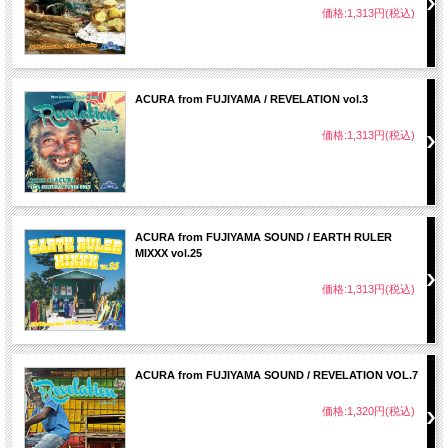
価格:1,313円(税込)
40. Mankind - Raging Fyah
41. Nuh Look Back - Raging Fyah
42. Stepping Out Of Babylon - Etana
ACURA from FUJIYAMA / REVELATION vol.3
価格:1,313円(税込)
ACURA from FUJIYAMA SOUND / EARTH RULER
MIXXX vol.25
価格:1,313円(税込)
ACURA from FUJIYAMA SOUND / REVELATION VOL.7
価格:1,320円(税込)