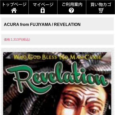
ACURA from FUJIYAMA / REVELATION
価格:1,313円(税込)