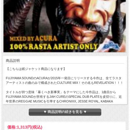
商品説明
【こちらは紙ジャケット商品になります】
FUJIYAMA SOUNDのACURAが2015年一発目にリリースする今作は、全てラスタ
アーティストの曲のみで構成されたCULTURE MIX！その名もREVELATION！！！
タイトルが持つ意味「暴くべき新事実」をテーマにした今作品は、1曲目から
FUJIYAMA SOUNDが所有するJAH CUREのSPECIAL DUB PLATEを皮切りに、近
年世界のREGGAE MUSICを引率するCHRONIXX, JESSE ROYAL, KABAKA
PYRAMID, DRE ISLANDなどの若きライオン達が世の中のシステムに対する不平不
満を真っ直ぐな歌詞で歌い、MARLEY FAMILYやSIZZLAなどのベテラン勢が人々の
▼ 商品説明の続きを見る ▼
心の叫びを代弁する曲を含めた全42曲を焦らず丁寧にMIX !
REGGAEの根本となるREBEL MUSICの持つ計り知れないPOWERを感じられる作
価格:
1,313円
(税込)
品になっている。これは流行などの様な軽いものではなく彼等の文化だ！