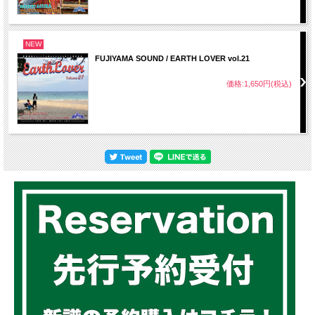
NEW
FUJIYAMA SOUND / EARTH LOVER vol.21
価格:1,650円(税込)