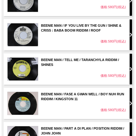
価格:580円(税込)
BEENIE MAN / IF YOU LIVE BY THE GUN / SHINE &
CRISS : BABA BOOM RIDDIM / ROOF
価格:580円(税込)
BEENIE MAN / TELL ME / TARANCHYLA RIDDIM /
SHINES
価格:580円(税込)
BEENIE MAN / FASE A GWAN WELL / BOY NUH RUN
RIDDIM / KINGSTON 11
価格:580円(税込)
BEENIE MAN / PART A DI PLAN / POSITION RIDDIM /
JOHN JOHN