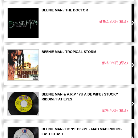
BEENIE MAN / THE DOCTOR
価格:1,280円(税込)
BEENIE MAN / TROPICAL STORM
価格:980円(税込)
BEENIE MAN & A.R.P / YU A DE WIFE / STUCKY
RIDDIM / FAT EYES
価格:480円(税込)
BEENIE MAN / DON'T DIS ME / MAD MAD RIDDIM /
EAST COAST