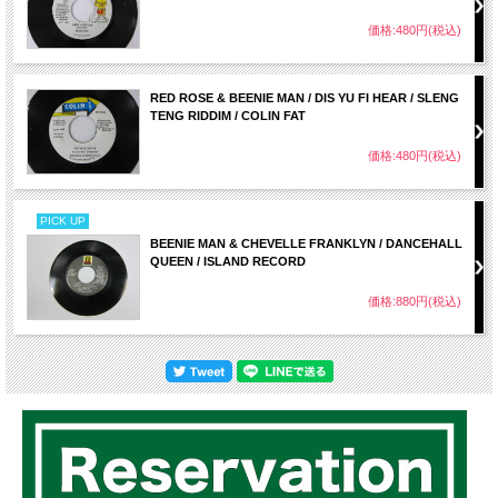
価格:480円(税込)
RED ROSE & BEENIE MAN / DIS YU FI HEAR / SLENG
TENG RIDDIM / COLIN FAT
価格:480円(税込)
PICK UP
BEENIE MAN & CHEVELLE FRANKLYN / DANCEHALL
QUEEN / ISLAND RECORD
価格:880円(税込)