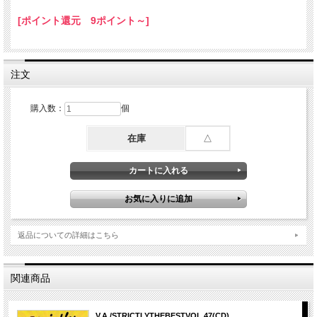
08. Who Am I / Beenie Man
[ポイント還元 9ポイント～]
09. Big Man, Little Youth / Red Rat & Goofy
10. Que Sera, Bumper Cart / Baby Cham
11. Handle The Ride / Tanya Stephens
12. Limited Edition / Degree
13. Waan Back / Anthony B
注文
14. Spread Love / Roundhead
15. Bush Wacked / Josey Wales
購入数：
個
在庫
△
返品についての詳細はこちら
関連商品
V.A./STRICTLYTHEBESTVOL.47(CD)