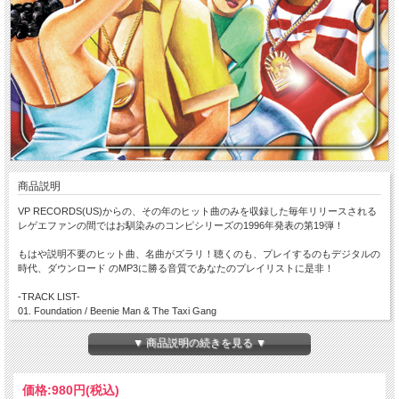
商品説明
VP RECORDS(US)からの、その年のヒット曲のみを収録した毎年リリースされる
レゲエファンの間ではお馴染みのコンピシリーズの1996年発表の第19弾！
もはや説明不要のヒット曲、名曲がズラリ！聴くのも、プレイするのもデジタルの
時代、ダウンロード のMP3に勝る音質であなたのプレイリストに是非！
-TRACK LIST-
01. Foundation / Beenie Man & The Taxi Gang
02. Goggle / Tanya Stephens
03. Dwayne / Red Rat
▼ 商品説明の続きを見る ▼
04. Eh-Em / Lady Saw
05. Oysters & Conch / Beenie Man
06. Praise Ye Jah / Sizzla
価格:
980円
(税込)
07. Raid The Barn / Anthony B