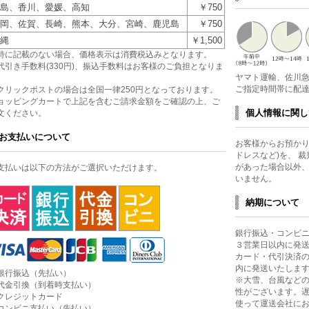
島、香川、愛媛、高知
￥750
岡、佐賀、長崎、熊本、大分、宮崎、鹿児島
￥750
縄
￥1,500
特に記載のない場合、価格表示は消費税込みとなります。
代引き手数料(330円)、振込手数料はお客様のご負担となりま
ヤマト運輸、佐川
。
ご指定時間帯に配
クリックポストの場合は全国一律250円となっております。
ョッピングカートで上記を含むご請求金額をご確認の上、ご
個人情報に関し
文ください。
お支払いについて
お客様からお預かり
ドレスなど)を、 
があった場合以外
支払いは以下の方法がご選択いただけます。
いません。
納期について
銀行振込・コンビ
３営業日以内に発
カード・代引決済
内に発送いたしま
銀行振込（先払い）
※大雪、台風など
代金引換（到着時支払い）
性がございます。
クレジットカード
使って運送会社に
コンビニ支払い（先払い）