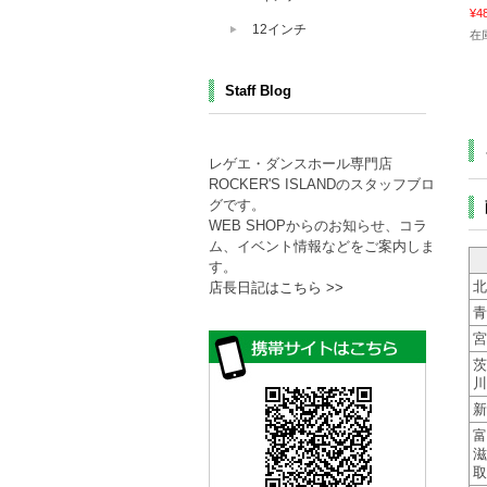
¥4
12インチ
在
Staff Blog
レゲエ・ダンスホール専門店
ROCKER'S ISLANDのスタッフブロ
グです。
WEB SHOPからのお知らせ、コラ
ム、イベント情報などをご案内しま
す。
北
店長日記はこちら >>
青
宮
茨
川
新
富
滋
取