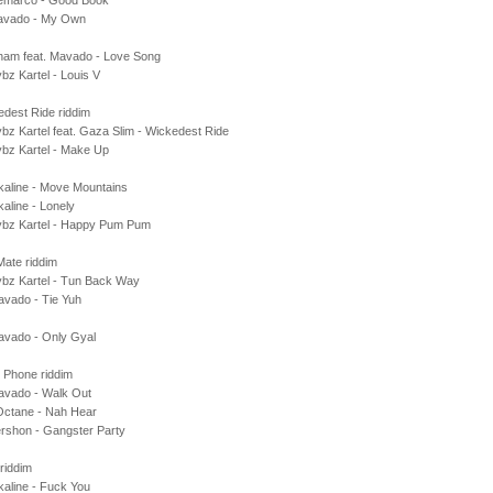
emarco - Good Book
avado - My Own
ham feat. Mavado - Love Song
bz Kartel - Louis V
dest Ride riddim
bz Kartel feat. Gaza Slim - Wickedest Ride
ybz Kartel - Make Up
kaline - Move Mountains
kaline - Lonely
ybz Kartel - Happy Pum Pum
ate riddim
ybz Kartel - Tun Back Way
avado - Tie Yuh
avado - Only Gyal
 Phone riddim
avado - Walk Out
Octane - Nah Hear
rshon - Gangster Party
 riddim
kaline - Fuck You