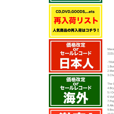
Ma
注目
-TRA
1.Bus
2.Mav
3.Cha
The 
4.Bry
5.I 
6.Vyb
7.Po
8.Alk
9.Bou