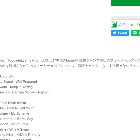
返品について
vado、Popcaanはもちろん、人気 上昇中のAlkalineや 現在シーンで注目のフィーメ
の曲を現場さながらのストーリー展開でミックス。新譜チェックにも、また様々なシチュエ
CK LIST-
y Signal - Well Prepared
ado - Keep It Blazing
m feat. Damian Marley - Fighter
Good Book riddim
ka - Dem A Fight Youth
Octane - My Scheme
z Kartel - Life Me Say
pcaan - Neva Fraid
aline - Wha A Gwan
nty Killer - Kill And Destroy