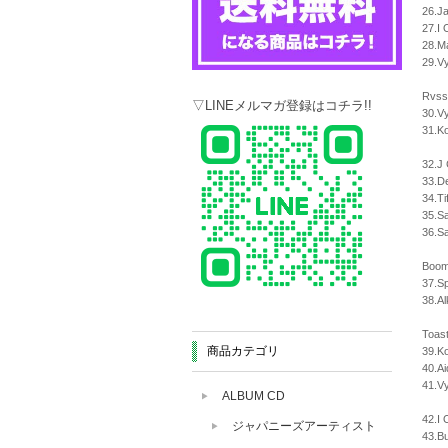
26.Ja
27.I 
28.Ma
29.Vy
Rvssi
▽LINEメルマガ登録はコチラ!!
30.Vy
31.K
32.J 
33.De
34.Ti
35.S
36.Sa
Boom
37.Sp
38.Al
Toast
商品カテゴリ
39.Ko
40.Ai
41.V
ALBUM CD
42.I
ジャパニーズアーティスト
43.Bu