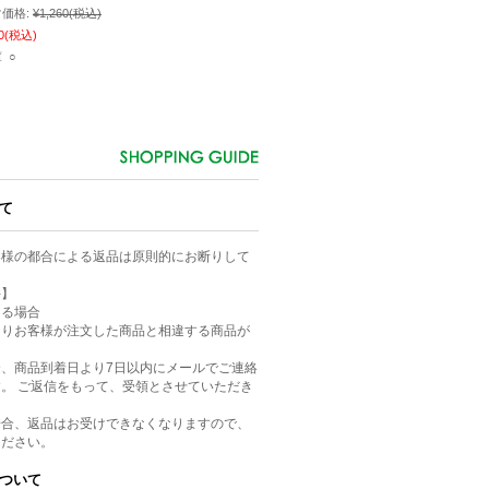
価格:
¥1,260
(税込)
0
(税込)
 ○
て
客様の都合による返品は原則的にお断りして
件】
ある場合
よりお客様が注文した商品と相違する商品が
、商品到着日より7日以内にメールでご連絡
。 ご返信をもって、受領とさせていただき
場合、返品はお受けできなくなりますので、
ください。
ついて