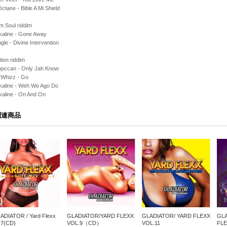
Octane - Bible A Mi Shield
am Soul riddim
kaline - Gone Away
gle - Divine Intervention
ion riddim
opccan - Only Jah Know
 Whizz - Go
lkaline - Weh We Ago Do
kaline - On And On
関連商品
ADIATOR / Yard Flexx
GLADIATOR/YARD FLEXX
GLADIATOR/ YARD FLEXX
GLA
.7(CD)
VOL.9（CD）
VOL.11
FLE