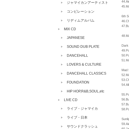
44.Ai
ジャマイカンアーティスト
45.M
コンピレーション
6th S
リディムアルバム
46.C
47.B
MIX CD
48.M
JAPANESE
Dark 
SOUND DUB PLATE
49.P
DANCEHALL
50.P
51.Ma
LOVERS & CULTURE
Mad S
DANCEHALL CLASSICS
52.M
53.Ch
FOUNDATION
54.Al
HIP HOP,R&B,SOUL,etc
55.P
56.B
LIVE CD
57.Bu
ライブ・ジャマイカ
58.Po
ライブ・日本
Sunli
59.A
サウンドクラッシュ
60.Ja