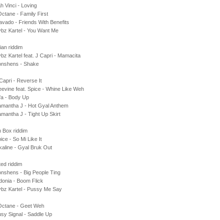
h Vinci - Loving
Octane - Family First
vado - Friends With Benefits
bz Kartel - You Want Me
an riddim
bz Kartel feat. J Capri - Mamacita
onshens - Shake
Capri - Reverse It
evine feat. Spice - Whine Like Weh
fa - Body Up
amantha J - Hot Gyal Anthem
mantha J - Tight Up Skirt
 Box riddim
ice - So Mi Like It
kaline - Gyal Bruk Out
ed riddim
nshens - Big People Ting
donia - Boom Flick
ybz Kartel - Pussy Me Say
 Octane - Geet Weh
sy Signal - Saddle Up