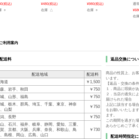
80
(税込)
¥480
(税込)
¥980
(税込)
通常
庫 ○
在庫 △
在庫 ○
¥68
在庫
ご利用案内
配送料
返品交換につい
商品の性質上、お
配送地域
配送料
います。
海道
￥1,500
【返品・交換の条
１．商品に瑕疵が
森、岩手、秋田
￥750
２．当店の過失に
城、山形、福島
￥750
届けられた場合
城、栃木、群馬、埼玉、千葉、東京、神奈
上記に該当する場合
￥750
、山梨
をお願いいたします
ます。
潟、長野
￥750
この期間を過ぎた
山、石川、福井、岐阜、静岡、愛知、三重、
あらかじめご了承
賀、京都、大阪、兵庫、奈良、和歌山、鳥
￥730
、島根、岡山、広島、山口
配送時間指定に