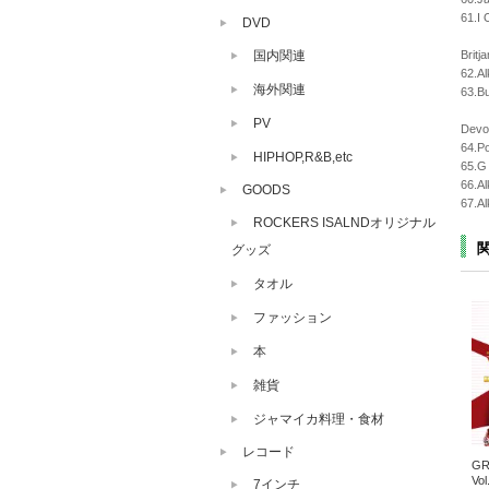
61.I 
DVD
国内関連
Britj
62.Al
海外関連
63.Bu
PV
Devot
64.P
HIPHOP,R&B,etc
65.G
66.A
GOODS
67.Al
ROCKERS ISALNDオリジナル
グッズ
タオル
ファッション
本
雑貨
ジャマイカ料理・食材
レコード
GR
Vol
7インチ