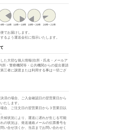
急便でお届けします。
達するよう運送会社に指示いたします。
て
した大切な個人情報(住所・氏名・メールア
裁判所・警察機関等・公共機関からの提出要請
、第三者に譲渡または利用する事は一切ござ
ニ決済の場合、ご入金確認日の翌営業日から
送いたします。
の場合、ご注文日の翌営業日から３営業日以
す。
の天候状況により、運送に遅れが生じる可能
遅れの状況は、発送連絡メールの伝票番号を
お問い合せ頂くか、当店までお問い合わせく