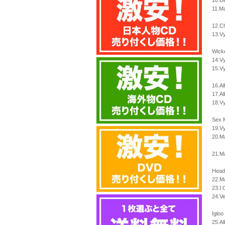
10.D
11.M
12.C
13.Vy
Wicke
14.Vy
15.V
16.Al
17.Al
18.V
Sex M
19.V
20.M
21.M
Head
22.M
23.I 
24.Ve
Igloo
25.Al