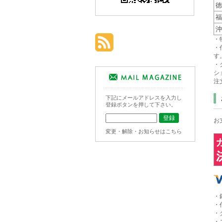
徳
福
沖
・
・
す
・
シ
注
下記にメールアドレスを入力し
登録ボタンを押して下さい。
お
変更・解除・お知らせはこちら
・
・
・
・