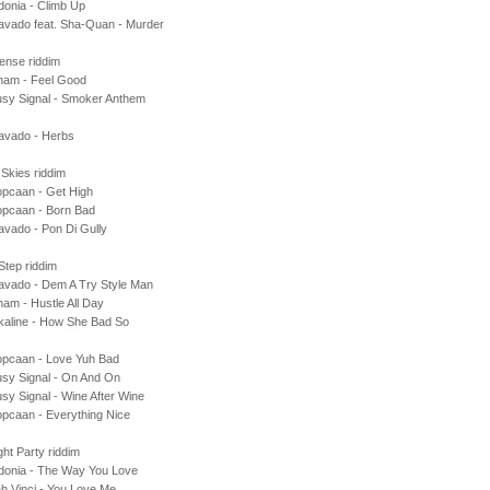
donia - Climb Up
avado feat. Sha-Quan - Murder
ense riddim
ham - Feel Good
usy Signal - Smoker Anthem
avado - Herbs
Skies riddim
opcaan - Get High
opcaan - Born Bad
vado - Pon Di Gully
tep riddim
avado - Dem A Try Style Man
am - Hustle All Day
kaline - How She Bad So
opcaan - Love Yuh Bad
usy Signal - On And On
sy Signal - Wine After Wine
pcaan - Everything Nice
ght Party riddim
idonia - The Way You Love
h Vinci - You Love Me