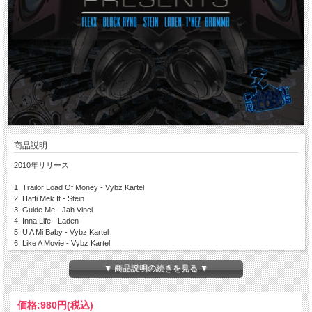
商品説明
2010年リリース
1. Trailor Load Of Money - Vybz Kartel
2. Haffi Mek It - Stein
3. Guide Me - Jah Vinci
4. Inna Life - Laden
5. U A Mi Baby - Vybz Kartel
6. Like A Movie - Vybz Kartel
7. Can I - Black Ryno
8. Gallis 4eva - Flexx
▼ 商品説明の続きを見る ▼
9. Let Me Go - Mavado
10. Easy - Stein
11. Dare To Try - Black Ryno
価格:
980円
(税込)
12. Tell Dem - Bounty Killer & Stein