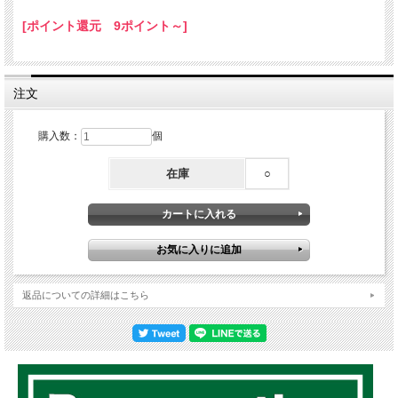
13. Inna Sky - Vybz Kartel
[ポイント還元 9ポイント～]
14. Wipe Those Tears - Jah Vinci
15. What's Up Money - T'nez
16. Turn My Life Around - T'nez
17. Children's Cry ? Bramma
注文
購入数：
個
在庫
○
返品についての詳細はこちら