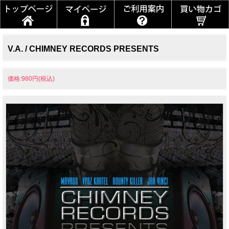
V.A. / CHIMNEY RECORDS PRESENTS
価格:980円(税込)