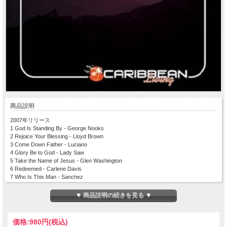
商品説明
2007年リリース
1 God Is Standing By - George Nooks
2 Rejoice Your Blessing - Lloyd Brown
3 Come Down Father - Luciano
4 Glory Be to God - Lady Saw
5 Take the Name of Jesus - Glen Washington
6 Redeemed - Carlene Davis
7 Who Is This Man - Sanchez
8 Take Up Your Cross - Morgan Heritage
9 Beautitude - Claudelle Clarke
▼ 商品説明の続きを見る ▼
10 Christian Soldiers - Garnet Silk
価格:
980円
(税込)