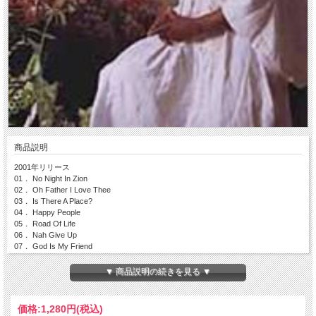
商品説明
2001年リリース
01． No Night In Zion
02． Oh Father I Love Thee
03． Is There A Place?
04． Happy People
05． Road Of Life
06． Nah Give Up
07． God Is My Friend
08． Only A Fool
09． Traveler
▼ 商品説明の続きを見る ▼
10． African Skies
11． A New Day
12． Hardcore
価格:
1,280円
(税込)
13． Spring Summer