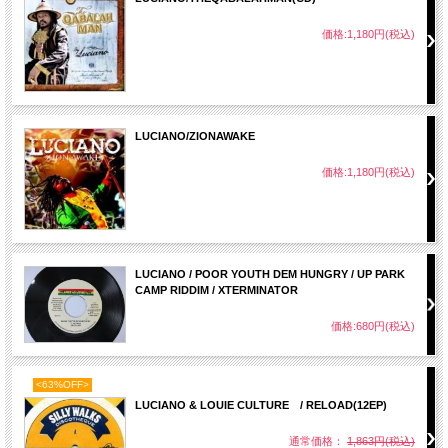
価格:1,180円(税込)
LUCIANO/ZIONAWAKE
価格:1,180円(税込)
LUCIANO / POOR YOUTH DEM HUNGRY / UP PARK
CAMP RIDDIM / XTERMINATOR
価格:680円(税込)
<63%OFF>
LUCIANO & LOUIE CULTURE / RELOAD(12EP)
通常価格：
1,863円(税込)