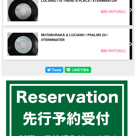
LUCIANO / IS THERE A PLACE / XTERMINATOR
価格:580円(税込)
MUTABURAKA & LUCIANO / PSALMS 24 /
XTERMINATER
価格:980円(税込)