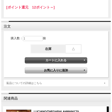
14． God & King
[ポイント還元 12ポイント～]
15． Tell Me Why
16． Save The World
17． Journey
注文
購入数：
個
在庫
△
返品についての詳細はこちら
関連商品
LUCIANO/THEQABALAHMAN(CD)